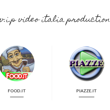
v.i.p video italia productio
FOOD.IT
PIAZZE.IT