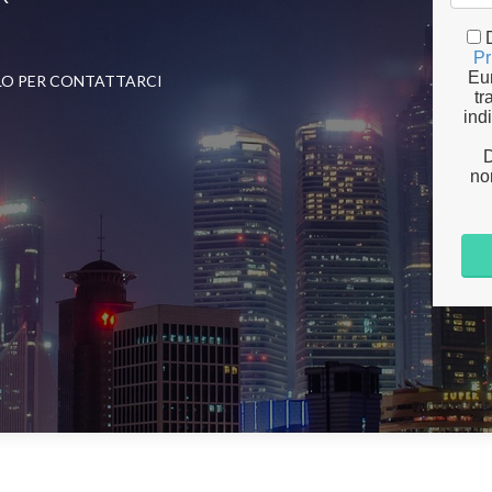
Pr
Eur
LO PER CONTATTARCI
tr
ind
D
nor